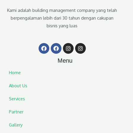
Kami adalah building management company yang telah
berpengalaman lebih dari 30 tahun dengan cakupan
bisnis yang luas
F
F
I
I
a
a
n
n
c
c
s
s
Menu
e
e
t
t
b
b
a
a
o
o
g
g
Home
o
o
r
r
k
k
a
a
About Us
m
m
Services
Partner
Gallery