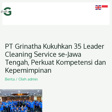
Lewati
MAIN
ke
konten
MENU
Post
navigation
PT Grinatha Kukuhkan 35 Leader
Cleaning Service se-Jawa
Tengah, Perkuat Kompetensi dan
Kepemimpinan
Berita
/ Oleh
admin