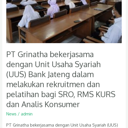
Syariah
(UUS)
Bank
Jateng
dalam
melakukan
rekruitmen
PT Grinatha bekerjasama
dan
dengan Unit Usaha Syariah
pelatihan
bagi
(UUS) Bank Jateng dalam
SRO,
melakukan rekruitmen dan
RMS
pelatihan bagi SRO, RMS KURS
KURS
dan
dan Analis Konsumer
Analis
News
/
admin
Konsumer
PT Grinatha bekerjasama dengan Unit Usaha Syariah (UUS)