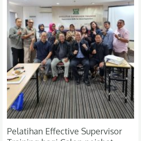
pejabat
setingkat
kepala
seksi
dan
asisten
manajer
Pelatihan Effective Supervisor