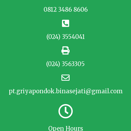
0812 3486 8606
(024) 3554041
(024) 3563305
pt.griyapondok.binasejati@gmail.com
Open Hours